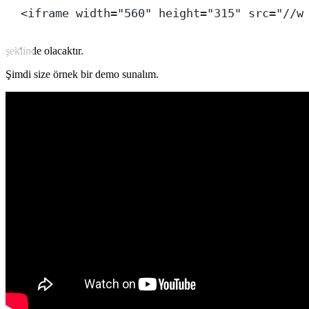
<iframe width="560" height="315" src="//w
şeklinde olacaktır.
Şimdi size örnek bir demo sunalım.