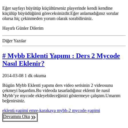
Eğer sayfayı büyütüp küçültürseniz playerinde kendi kendine
küçülüp büyüdüğünü göreceksinizdir.Eğer anlamadığınız sorular
olursa hiç çekinmeden yorum olarak sorabilirsiniz.
Hayırlı Günler Dilerim
Diğer Yazılar
# Mybb Eklenti Yapımı : Ders 2 Mycode
Nasıl Eklenir?
2014-03-08
1 dk okuma
Bügün Mybb Eklenti yapımı ders video serisinin 2 videosunu
çekmeyi başardım.Bu videoda tasarladığınız eklenti ile nasıl
Mybb’ye mycode ekleyebileceğinizi göstermeye çalıştım.Umarım
beğenirsiniz.
eklenti-yapimi
emre-karakaya
mybb-2
mycode-yapimi
Devamını Oku