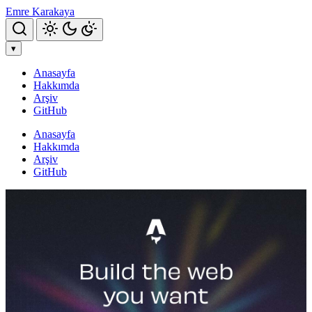
Emre Karakaya
Aramayı Aç
▾
Anasayfa
Hakkımda
Arşiv
GitHub
Anasayfa
Hakkımda
Arşiv
GitHub