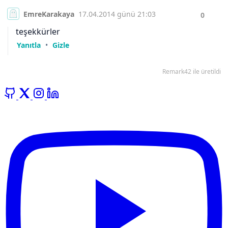
GitHub
X
Instagram
LinkedIn
YouTube