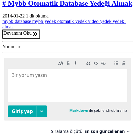
# Mybb Otomatik Database Yedeği Almak
2014-01-22
1 dk okuma
mybb-database
mybb-yedek
otomatik-yedek
video-yedek
yedek-
almak
Devamını Oku
Yorumlar