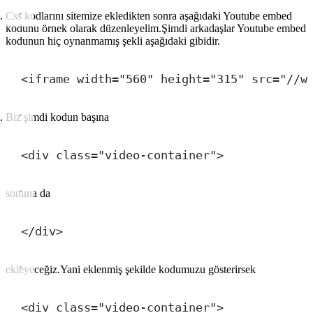
Css kodlarını sitemize ekledikten sonra aşağıdaki Youtube embed
kodunu örnek olarak düzenleyelim.Şimdi arkadaşlar Youtube embed
kodunun hiç oynanmamış şekli aşağıdaki gibidir.
<iframe width="560" height="315" src="//w
Biz şimdi kodun başına
<div class="video-container">
sonuna da
</div>
ekleyeceğiz.Yani eklenmiş şekilde kodumuzu gösterirsek
<div class="video-container">