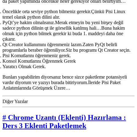
da paket yapımında öncelikle neler gerekiyor onları belirtiyim…
Öncelikle orta seviye python bilmeniz gerekir.Çünkü Pisi Linux
temel olarak python dilini alır.
PyQt’ye hakim olmalısınız.Merak etmeyin bu yeni birşey değil
sadece python dilinin qt ile görsellik katılmış hali…Buna hakim
olmak için python bilmek gerekir ki buda 1. maddeyi daha öne
çıkarır.
Qt Creator kullanımını öğrenmeniz lazım.Zaten PyQt belirli
programlarla beraber öğreniliyor.Siz bu programı Qt Creator seçin.
Pisi Komutlarını öğrenmeniz gerek.
Konsol Komutlarını Öğrenmek Gerek
Yaratıcı Olmak Gerek.
Bunları yapabilirim diyorsanız bence sizce paketleme potansiyeli
vardır diyorum ve yazıyı burada bitiriyorum.İleride Pisi Paket
Anlatımlarında Görüşmek Üzere…
Diğer Yazılar
# Chrome Uzantı (Eklenti) Hazırlama :
Ders 3 Eklenti Paketlemek