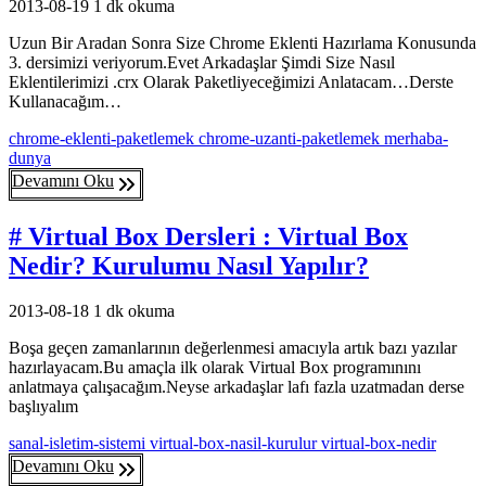
2013-08-19
1 dk okuma
Uzun Bir Aradan Sonra Size Chrome Eklenti Hazırlama Konusunda
3. dersimizi veriyorum.Evet Arkadaşlar Şimdi Size Nasıl
Eklentilerimizi .crx Olarak Paketliyeceğimizi Anlatacam…Derste
Kullanacağım…
chrome-eklenti-paketlemek
chrome-uzanti-paketlemek
merhaba-
dunya
Devamını Oku
# Virtual Box Dersleri : Virtual Box
Nedir? Kurulumu Nasıl Yapılır?
2013-08-18
1 dk okuma
Boşa geçen zamanlarının değerlenmesi amacıyla artık bazı yazılar
hazırlayacam.Bu amaçla ilk olarak Virtual Box programınını
anlatmaya çalışacağım.Neyse arkadaşlar lafı fazla uzatmadan derse
başlıyalım
sanal-isletim-sistemi
virtual-box-nasil-kurulur
virtual-box-nedir
Devamını Oku