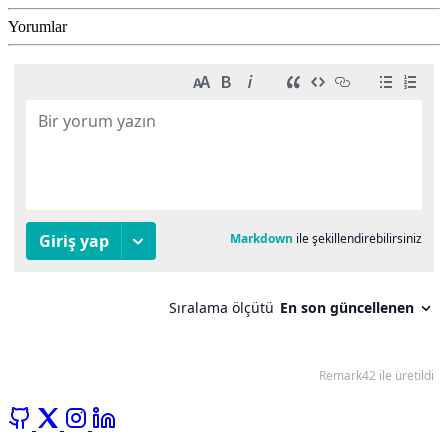
Yorumlar
GitHub
X
Instagram
LinkedIn
YouTube