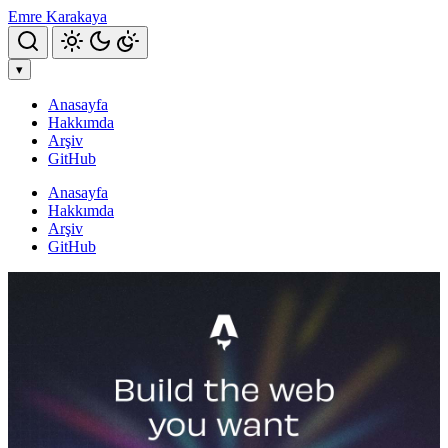
Emre Karakaya
Aramayı Aç
▾
Anasayfa
Hakkımda
Arşiv
GitHub
Anasayfa
Hakkımda
Arşiv
GitHub