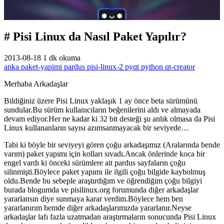
# Pisi Linux da Nasıl Paket Yapılır?
2013-08-18
1 dk okuma
anka
paket-yapimi
pardus
pisi-linux-2
pyqt
python
qt-creator
Merhaba Arkadaşlar
Bildiğiniz üzere
Pisi Linux
yaklaşık 1 ay önce beta sürümünü
sundular.Bu sürüm kullanıcıların beğenilerini aldı ve almayada
devam ediyor.Her ne kadar ki 32 bit desteği şu anlık olmasa da
Pisi
Linux
kullananların sayısı azımsanmayacak bir seviyede…
Tabi ki böyle bir seviyeyi gören çoğu arkadaşımız (Aralarında bende
varım) paket yapımı için kolları sıvadı.Ancak önlerinde koca bir
engel vardı ki önceki sürümlere ait pardus sayfaların çoğu
silinmişti.Böylece paket yapımı ile ilgili çoğu bilgide kaybolmuş
oldu.Bende bu sebeple araştırdığım ve öğrendiğim çoğu bilgiyi
burada blogumda ve pisilinux.org forumunda diğer arkadaşlar
yararlansın diye sunmaya karar verdim.Böylece hem ben
yararlanırım hemde diğer arkadaşlarımızda yararlanır.Neyse
arkadaşlar lafı fazla uzatmadan araştırmaların sonucunda Pisi Linux