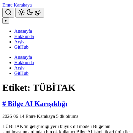
Emre Karakaya
Aramayı Aç
▾
Anasayfa
Hakkımda
Arşiv
GitHub
Anasayfa
Hakkımda
Arşiv
GitHub
Etiket: TÜBİTAK
# Bilge AI Karışıklığı
2026-06-14
Emre Karakaya
5 dk okuma
TÜBİTAK’ın geliştirdiği yerli büyük dil modeli Bilge’nin
tanıtılmasının ardından birçok kullanıcı Bilge AI isimli ticari ürün ile