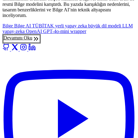
resmi Bilge modelini karıştırdı. Bu yazıda karışıklığın nedenlerini,
tasarım benzerliklerini ve Bilge AI’nin teknik altyapısını
inceliyorum.
Bilge
Bilge AI
TÜBİTAK
yerli yapay zeka
büyük dil modeli
LLM
yapay-zeka
OpenAI
GPT-4o-mini
wrapper
Devamını Oku
GitHub
X
Instagram
LinkedIn
YouTube