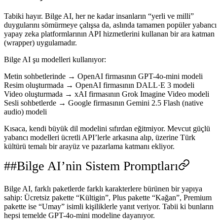
Tabiki hayır.
Bilge AI, her ne kadar insanların “yerli ve milli”
duygularını sömürmeye çalışsa da, aslında tamamen popüler yabancı
yapay zeka platformlarının API hizmetlerini kullanan bir
ara katman
(wrapper) uygulamadır
.
Bilge AI şu modelleri kullanıyor:
Metin sohbetlerinde →
OpenAI
firmasının
GPT-4o-mini
modeli
Resim oluşturmada →
OpenAI
firmasının
DALL·E 3
modeli
Video oluşturmada →
xAI
firmasının
Grok Imagine Video
modeli
Sesli sohbetlerde →
Google
firmasının
Gemini 2.5 Flash
(native
audio) modeli
Kısaca, kendi büyük dil modelini sıfırdan eğitmiyor. Mevcut güçlü
yabancı modelleri ücretli API’lerle arkasına alıp, üzerine Türk
kültürü temalı bir arayüz ve pazarlama katmanı ekliyor.
Bilge AI’nin Sistem Promptları
Bilge AI, farklı paketlerde
farklı karakterlere
bürünen bir yapıya
sahip: Ücretsiz pakette “Kültigin”, Plus pakette “Kağan”, Premium
pakette ise “Umay” isimli kişiliklerle yanıt veriyor. Tabii ki bunların
hepsi temelde
GPT-4o-mini
modeline dayanıyor.